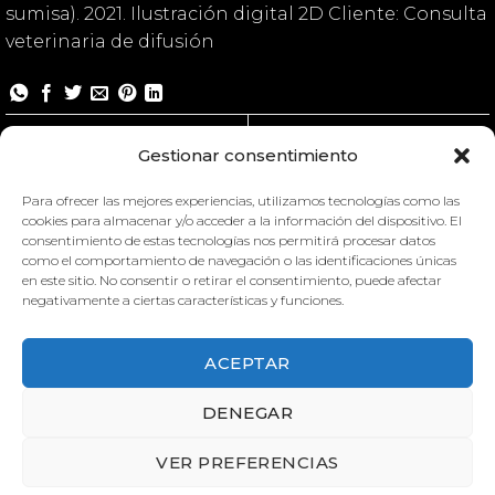
sumisa). 2021. Ilustración digital 2D Cliente: Consulta
veterinaria de difusión
Conducta canina
Gestionar consentimiento
Para ofrecer las mejores experiencias, utilizamos tecnologías como las
cookies para almacenar y/o acceder a la información del dispositivo. El
consentimiento de estas tecnologías nos permitirá procesar datos
como el comportamiento de navegación o las identificaciones únicas
en este sitio. No consentir o retirar el consentimiento, puede afectar
negativamente a ciertas características y funciones.
ACEPTAR
DENEGAR
VER PREFERENCIAS
CONDUCTA CANINA
CONDUCTA CANINA