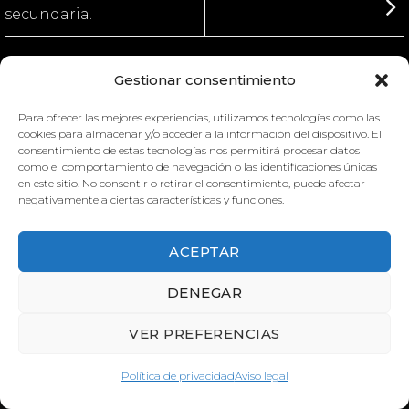
secundaria.
Gestionar consentimiento
Para ofrecer las mejores experiencias, utilizamos tecnologías como las
cookies para almacenar y/o acceder a la información del dispositivo. El
BIOLOGÍA DE SECUNDARIA.
consentimiento de estas tecnologías nos permitirá procesar datos
como el comportamiento de navegación o las identificaciones únicas
BIOLOGÍA DE SECUNDARIA.
en este sitio. No consentir o retirar el consentimiento, puede afectar
negativamente a ciertas características y funciones.
ACEPTAR
DENEGAR
VER PREFERENCIAS
Política de privacidad
Aviso legal