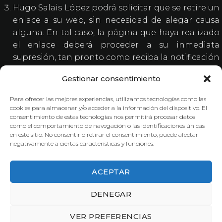
Hugo Salais López podrá solicitar que se retire un
enlace a su web, sin necesidad de alegar causa
alguna. En tal caso, la página que haya realizado
el enlace deberá proceder a su inmediata
supresión, tan pronto como reciba la notificación
Hugo Salais López. No se responsabiliza en modo
Gestionar consentimiento
alguno ni garantiza la calidad, exactitud,
fiabilidad, corrección o moralidad de contenidos
Para ofrecer las mejores experiencias, utilizamos tecnologías como las
o servicios que el establecimiento del
cookies para almacenar y/o acceder a la información del dispositivo. El
consentimiento de estas tecnologías nos permitirá procesar datos
hiperenlace pueda ofrecer.
como el comportamiento de navegación o las identificaciones únicas
en este sitio. No consentir o retirar el consentimiento, puede afectar
El usuario asume bajo su exclusiva
negativamente a ciertas características y funciones.
responsabilidad las consecuencias, daños o
acciones que pudieran derivarse del acceso a la
ACEPTAR
página web del hiperenlace.
DENEGAR
VER PREFERENCIAS